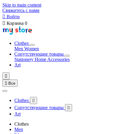
Skip to main content
Свяжитесь с нами

Войти

Корзина
0
Clothes
Men
Women
Сопутствующие товары
Stationery
Home Accessories
Art


Все
Clothes

Сопутствующие товары

Art
Clothes
Men