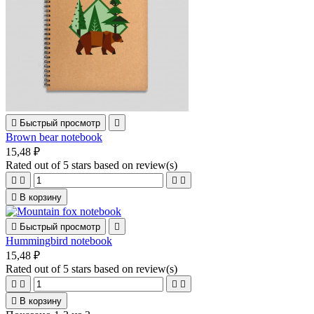

Быстрый просмотр

Brown bear notebook
15,48 ₽
Rated
out of 5 stars based on
review(s)





В корзину

Быстрый просмотр

Hummingbird notebook
15,48 ₽
Rated
out of 5 stars based on
review(s)





В корзину