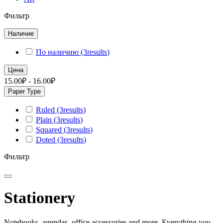
Фильтр
Наличие
По наличию
(3
results
)
Цена
15.00₽ - 16.00₽
Paper Type
Ruled
(3
results
)
Plain
(3
results
)
Squared
(3
results
)
Doted
(3
results
)
Фильтр
Stationery
Notebooks, agendas, office accessories and more. Everything you