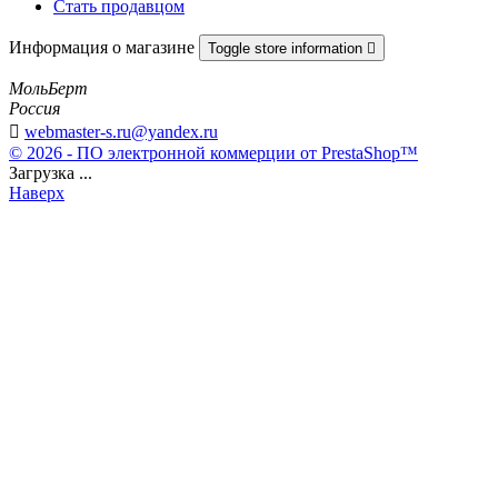
Стать продавцом
Информация о магазине
Toggle store information

МольБерт
Россия

webmaster-s.ru@yandex.ru
© 2026 - ПО электронной коммерции от PrestaShop™
Загрузка ...
Наверх