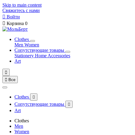
Skip to main content
Свяжитесь с нами

Войти

Корзина
0
Clothes
Men
Women
Сопутствующие товары
Stationery
Home Accessories
Art


Все
Clothes

Сопутствующие товары

Art
Clothes
Men
Women