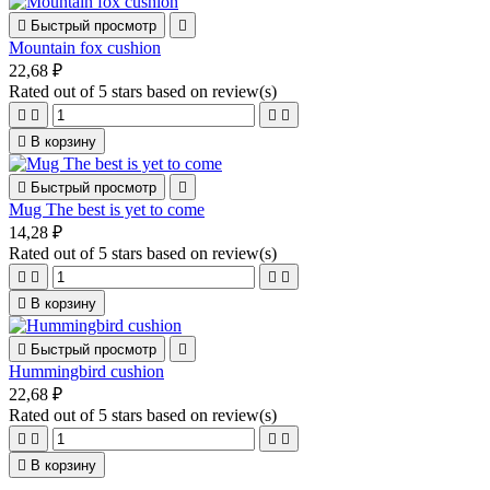

Быстрый просмотр

Mountain fox cushion
22,68 ₽
Rated
out of 5 stars based on
review(s)





В корзину

Быстрый просмотр

Mug The best is yet to come
14,28 ₽
Rated
out of 5 stars based on
review(s)





В корзину

Быстрый просмотр

Hummingbird cushion
22,68 ₽
Rated
out of 5 stars based on
review(s)





В корзину